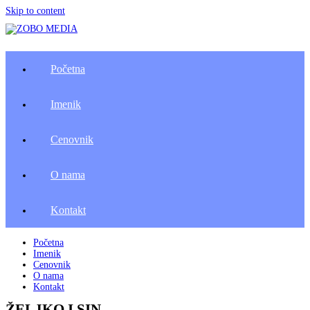
Skip to content
Početna
Imenik
Cenovnik
O nama
Kontakt
Početna
Imenik
Cenovnik
O nama
Kontakt
ŽELJKO I SIN