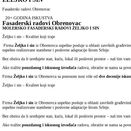
Fasaderski radovi Obrenovac
20+ GODINA ISKUSTVA
Fasaderski radovi Obrenovac
MOLERSKO FASADERSKI RADOVI ŽELJKO I SIN
Željko i sin – Kvalitet koji traje
Firma
Željko i sin
iz Obrenovca uspešno posluje u oblasti završnih građevin
uspešno realizovane stambene i poslovne adaptacije širom Srbije.
Bez obzira da li uređujete stan, kuću, lokal ili poslovni prostor – naš tim va
Ako tražite
pouzdanog i iskusnog izvođača
radova, obratite se nama sa pov
Firma
Željko i sin
iz Obrenovca sa ponosom nosi više od
dve decenije iskus
Željko i sin – Kvalitet koji traje
Firma
Željko i sin
iz Obrenovca uspešno posluje u oblasti završnih građevin
uspešno realizovane stambene i poslovne adaptacije širom Srbije.
Bez obzira da li uređujete stan, kuću, lokal ili poslovni prostor – naš tim va
Ako tražite
pouzdanog i iskusnog izvođača
radova, obratite se nama sa pov