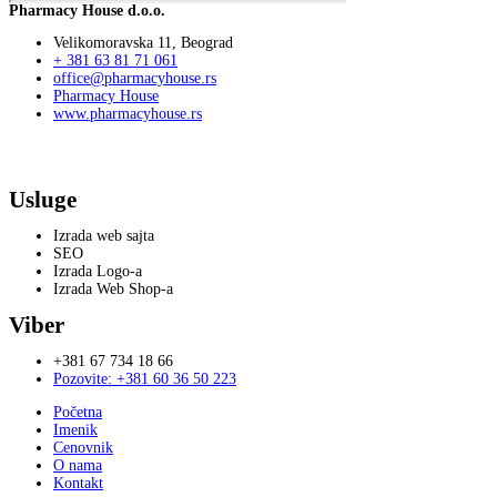
Pharmacy House d.o.o.
Velikomoravska 11, Beograd
+ 381 63 81 71 061
office@pharmacyhouse.rs
Pharmacy House
www.pharmacyhouse.rs
Usluge
Izrada web sajta
SEO
Izrada Logo-a
Izrada Web Shop-a
Viber
+381 67 734 18 66
Pozovite: +381 60 36 50 223
Početna
Imenik
Cenovnik
O nama
Kontakt