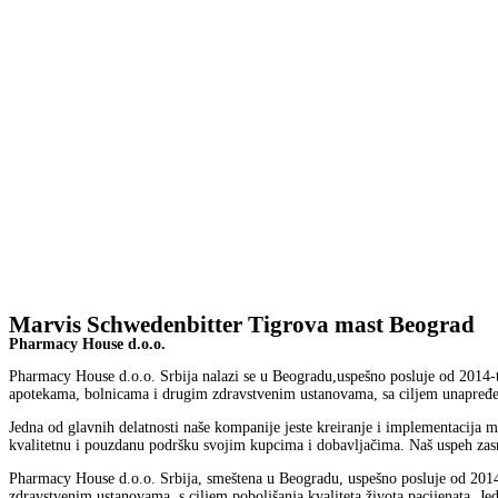
Marvis Schwedenbitter Tigrova mast Beograd
Pharmacy House d.o.o.
Pharmacy House d.o.o. Srbija nalazi se u Beogradu,uspešno posluje od 2014-te
apotekama, bolnicama i drugim zdravstvenim ustanovama, sa ciljem unapređenj
Jedna od glavnih delatnosti naše kompanije jeste kreiranje i implementacija ma
kvalitetnu i pouzdanu podršku svojim kupcima i dobavljačima. Naš uspeh zasn
Pharmacy House d.o.o. Srbija, smeštena u Beogradu, uspešno posluje od 2014.
zdravstvenim ustanovama, s ciljem poboljšanja kvaliteta života pacijenata. Jed