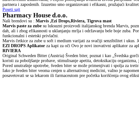
partnera i zaposlenih. Izuzetno smo organizovani i efikasni, pružajući kvalit
Poseti sajt
Pharmacy House d.o.o.
Naši brendovi su :
Marvis ,Ezi Drops,Riviera, Tigrova mast
Marvis paste za zube
su luksuzni proizvodi italijanskog brenda Marvis, poz
dah, ali i zbog efikasnosti u uklanjanju mrlja i održavanju bele boje zuba. 
funkcionalni i estetski privlačni.
Marvis četkice za zube u soft i medium varijati za svačiji senzibilitet i ukus.
EZI DROPS Aplikator
za kapi za oči Ovo je novi inovativni aplikator za ap
RIVIERA
Original Schweden Bitter (Austria) Šveden biter, poznat i kao „Švedska gorčica
koristi za poboljšanje probave, stimulisanje apetita, detoksikaciju organizma
Pored unutrašnje upotrebe, šveden biter se može primenjivati i spolja za tretir
Iako je šveden biter veoma cenjen u alternativnoj medicini, važno je napomenu
posavetovati se sa lekarom ili farmaceutom pre početka korišćenja ovog eliksi