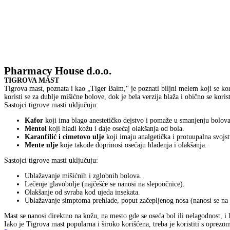
Pharmacy House d.o.o.
TIGROVA MAST
Tigrova mast, poznata i kao „Tiger Balm,“ je poznati biljni melem koji se kor
koristi se za dublje mišićne bolove, dok je bela verzija blaža i obično se koris
Sastojci tigrove masti uključuju:
Kafor
koji ima blago anestetičko dejstvo i pomaže u smanjenju bolova
Mentol
koji hladi kožu i daje osećaj olakšanja od bola.
Karanfilić i cimetovo ulje
koji imaju analgetička i protuupalna svojst
Mente ulje
koje takođe doprinosi osećaju hlađenja i olakšanja.
Sastojci tigrove masti uključuju:
Ublažavanje mišićnih i zglobnih bolova.
Lečenje glavobolje (najčešće se nanosi na slepoočnice).
Olakšanje od svraba kod ujeda insekata.
Ublažavanje simptoma prehlade, poput začepljenog nosa (nanosi se na g
Mast se nanosi direktno na kožu, na mesto gde se oseća bol ili nelagodnost, i 
Iako je Tigrova mast popularna i široko korišćena, treba je koristiti s oprezo