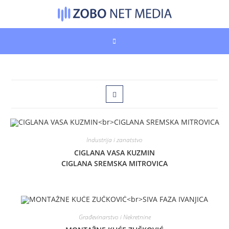
Skip
to
content
Industrija i zanatstvo
CIGLANA VASA KUZMIN
CIGLANA SREMSKA MITROVICA
Građevinarstvo i Nekretnine