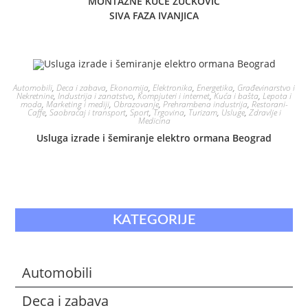
MONTAŽNE KUĆE ZUČKOVIĆ
SIVA FAZA IVANJICA
Automobili
,
Deca i zabava
,
Ekonomija
,
Elektronika
,
Energetika
,
Građevinarstvo i
Nekretnine
,
Industrija i zanatstvo
,
Kompjuteri i internet
,
Kuća i bašta
,
Lepota i
moda
,
Marketing i mediji
,
Obrazovanje
,
Prehrambena industrija
,
Restorani-
Caffe
,
Saobraćaj i transport
,
Sport
,
Trgovina
,
Turizam
,
Usluge
,
Zdravlje i
Medicina
Usluga izrade i šemiranje elektro ormana Beograd
KATEGORIJE
Automobili
Deca i zabava