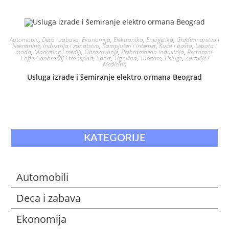
Automobili
,
Deca i zabava
,
Ekonomija
,
Elektronika
,
Energetika
,
Građevinarstvo i
Nekretnine
,
Industrija i zanatstvo
,
Kompjuteri i internet
,
Kuća i bašta
,
Lepota i
moda
,
Marketing i mediji
,
Obrazovanje
,
Prehrambena industrija
,
Restorani-
Caffe
,
Saobraćaj i transport
,
Sport
,
Trgovina
,
Turizam
,
Usluge
,
Zdravlje i
Medicina
Usluga izrade i šemiranje elektro ormana Beograd
KATEGORIJE
Automobili
Deca i zabava
Ekonomija