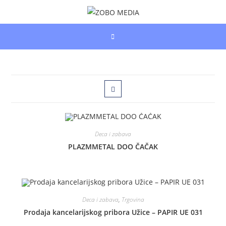
Skip
to
content
Deca i zabava
PLAZMMETAL DOO ČAČAK
Deca i zabava
,
Trgovina
Prodaja kancelarijskog pribora Užice – PAPIR UE 031