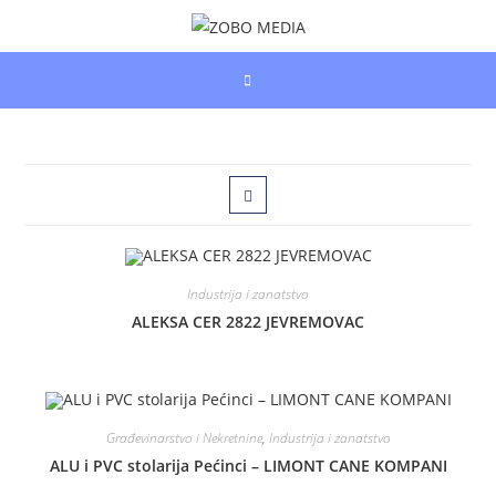
Skip
to
content
Industrija i zanatstvo
ALEKSA CER 2822 JEVREMOVAC
Građevinarstvo i Nekretnine
,
Industrija i zanatstvo
ALU i PVC stolarija Pećinci – LIMONT CANE KOMPANI