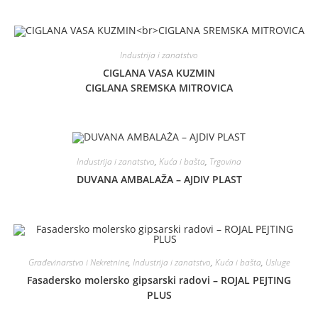
Industrija i zanatstvo
CIGLANA VASA KUZMIN
CIGLANA SREMSKA MITROVICA
Industrija i zanatstvo
,
Kuća i bašta
,
Trgovina
DUVANA AMBALAŽA – AJDIV PLAST
Građevinarstvo i Nekretnine
,
Industrija i zanatstvo
,
Kuća i bašta
,
Usluge
Fasadersko molersko gipsarski radovi – ROJAL PEJTING
PLUS