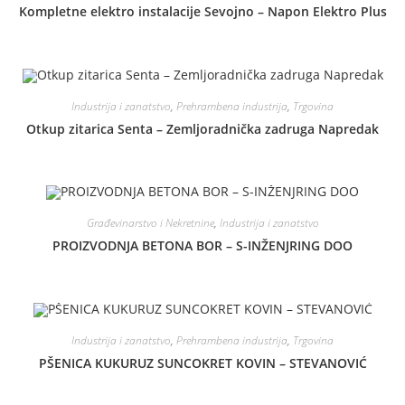
Kompletne elektro instalacije Sevojno – Napon Elektro Plus
Industrija i zanatstvo
,
Prehrambena industrija
,
Trgovina
Otkup zitarica Senta – Zemljoradnička zadruga Napredak
Građevinarstvo i Nekretnine
,
Industrija i zanatstvo
PROIZVODNJA BETONA BOR – S-INŽENJRING DOO
Industrija i zanatstvo
,
Prehrambena industrija
,
Trgovina
PŠENICA KUKURUZ SUNCOKRET KOVIN – STEVANOVIĆ