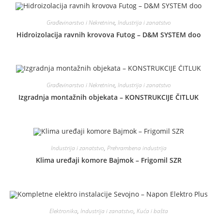
Građevinarstvo i Nekretnine
,
Industrija i zanatstvo
Hidroizolacija ravnih krovova Futog – D&M SYSTEM doo
Građevinarstvo i Nekretnine
,
Industrija i zanatstvo
Izgradnja montažnih objekata – KONSTRUKCIJE ČITLUK
Industrija i zanatstvo
,
Prehrambena industrija
Klima uređaji komore Bajmok – Frigomil SZR
Elektronika
,
Industrija i zanatstvo
,
Kuća i bašta