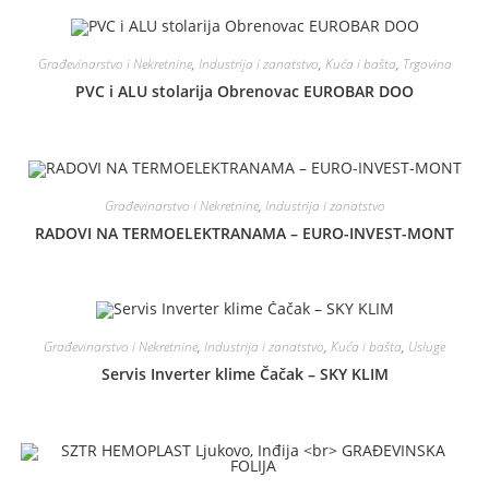
Građevinarstvo i Nekretnine
,
Industrija i zanatstvo
,
Kuća i bašta
,
Trgovina
PVC i ALU stolarija Obrenovac EUROBAR DOO
Građevinarstvo i Nekretnine
,
Industrija i zanatstvo
RADOVI NA TERMOELEKTRANAMA – EURO-INVEST-MONT
Građevinarstvo i Nekretnine
,
Industrija i zanatstvo
,
Kuća i bašta
,
Usluge
Servis Inverter klime Čačak – SKY KLIM