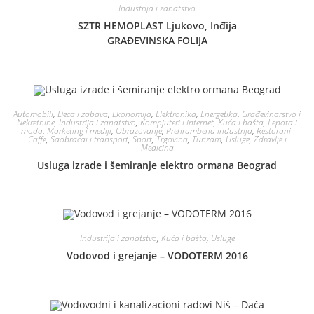
Industrija i zanatstvo
SZTR HEMOPLAST Ljukovo, Inđija
GRAĐEVINSKA FOLIJA
Automobili
,
Deca i zabava
,
Ekonomija
,
Elektronika
,
Energetika
,
Građevinarstvo i
Nekretnine
,
Industrija i zanatstvo
,
Kompjuteri i internet
,
Kuća i bašta
,
Lepota i
moda
,
Marketing i mediji
,
Obrazovanje
,
Prehrambena industrija
,
Restorani-
Caffe
,
Saobraćaj i transport
,
Sport
,
Trgovina
,
Turizam
,
Usluge
,
Zdravlje i
Medicina
Usluga izrade i šemiranje elektro ormana Beograd
Industrija i zanatstvo
,
Kuća i bašta
,
Usluge
Vodovod i grejanje – VODOTERM 2016