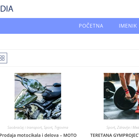
POČETNA
IMENIK
Saobraćaj i transport
,
Sport
,
Trgovina
Sport
,
Zdravlje i Me
Prodaja motocikala i delova – MOTO
TERETANA GYMPROJEC