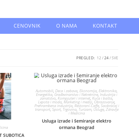
CENOVNIK
O NAMA
KONTAKT
PREGLED:
12
24
SVE
Automobili
,
Deca i zabava
,
Ekonomija
,
Elektronika
,
Energetika
,
Građevinarstvo i Nekretnine
,
Industrija i
zanatstvo
,
Kompjuteri i internet
,
Kuća i bašta
,
Lepota i moda
,
Marketing i mediji
,
Obrazovanje
,
Prehrambena industrija
,
Restorani-Caffe
,
Saobraćaj i
transport
,
Sport
,
Trgovina
,
Turizam
,
Usluge
,
Zdravlje
i Medicina
Usluga izrade i šemiranje elektro
ormana Beograd
dicina
T SUBOTICA